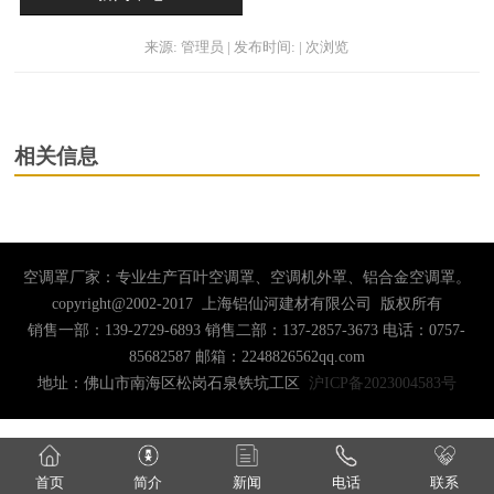
来源: 管理员 | 发布时间: | 次浏览
相关信息
空调罩厂家：专业生产百叶空调罩、空调机外罩、铝合金空调罩。
copyright@2002-2017 上海铝仙河建材有限公司 版权所有
销售一部：139-2729-6893 销售二部：137-2857-3673 电话：0757-
85682587 邮箱：2248826562qq.com
地址：佛山市南海区松岗石泉铁坑工区
沪ICP备2023004583号
首页
简介
新闻
电话
联系