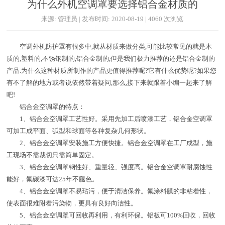
为什么外机空调罩要选择铝合金材质的
来源: 管理员 | 发布时间: 2020-08-19 | 4060 次浏览
空调外机防护罩有很多中,就从材质来做分类,可能比较常见的就是木
质的,塑料的,不锈钢制的,铝合金制的,但是我们极力推荐的还是铝合金制的
产品.为什么这种材质所制作的产品更值得推荐呢?它有什么优势呢?如果您
有不了解的地方或者说依然带着疑问,那么,接下来就跟着小编一起来了解
吧!
铝合金空调罩的特点：
1、铝合金空调罩工艺性好。采用先加工后喷漆工艺，铝合金空调罩
可加工成平面、弧型和球面等各种复杂几何形状。
2、铝合金空调罩安装施工方便快捷。铝合金空调罩在工厂成型，施
工现场不需裁切只需简单固定。
3、铝合金空调罩钢性好、重量轻、强度高。铝合金空调罩耐腐蚀性
能好，氟碳漆可达25年不腿色。
4、铝合金空调罩不易玷污，便于清洁保养。氟涂料膜的非粘着性，
使表面很难附着污染物，更具有良好向洁性。
5、铝合金空调罩可回收再利用，有利环保。铝板可100%回收，回收