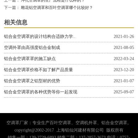
上一篇：
冲孔空调罩的生产流程是什么样的？
下一篇：
雕花铝空调罩和百叶空调罩哪个比较好？
相关信息
铝合金空调罩的设计结构合适静力学..
2021-01-26
空调外罩由高强度铝合金制成
2021-08-05
铝合金空调罩罩的施工缺点
2022-03-24
铝合金空调罩价格不如了解产品质量
2023-12-20
铝合金空调罩之铝型材的优势
2021-01-07
铝合金空调罩的各种优势等你一起发现
2025-09-07
空调罩厂家：专业生产百叶空调罩、空调机外罩、铝合金空调罩。
copyright@2002-2017 上海铝仙河建材有限公司 版权所有
销售一部：139-2729-6893 销售二部：137-2857-3673 电话：0757-