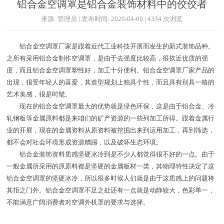
铝合金空调罩是铝合金装饰材料中的佼佼者
来源: 管理员 | 发布时间: 2020-04-09 | 4334 次浏览
铝合金空调罩厂家是跟着近代工业科技开展而发生的新式装饰品种。
之所有采用铝合金制作空调罩，是由于去强度比较高，很挨近优质的强
度，而且铝合金空调罩塑性好，加工十分便利。铝合金空调罩厂家产品的
出现，很受年轻人的喜爱，其造型规划上独具个性，而且具有别具一格的
艺术美感，很是时髦。
现在的铝合金空调罩最大的优势就是绿色环保，这是由于铝合金、冷
轧钢板等金属原料都是来咱们的矿产资源的一些列加工所得。跟着金属行
业的开展，现在的金属资料从原资料被挖掘出来到运用加工，再到筛选，
都不会对社会环境形成资源糟蹋，以及破坏生态环境。
铝合金装饰资料质感坚硬冰冷到是不少人都觉得很不好的一点。由于
一般金属所采用的原原料都是坚硬的金属板材一类，其物理特性决定了这
铝合金空调罩的坚硬冰冷，所以很多时候人们就是由于这质感上的问题将
其拒之门外。铝合金空调罩不足之处还有一点就是动静较大，色彩单一，
不能满意广阔消费者对空调外机罩的要求与选择。