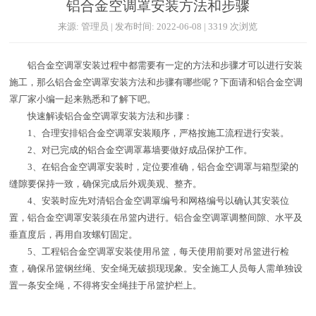
铝合金空调罩安装方法和步骤
来源: 管理员 | 发布时间: 2022-06-08 | 3319 次浏览
铝合金空调罩安装过程中都需要有一定的方法和步骤才可以进行安装
施工，那么铝合金空调罩安装方法和步骤有哪些呢？下面请和铝合金空调
罩厂家小编一起来熟悉和了解下吧。
快速解读铝合金空调罩安装方法和步骤：
1、合理安排铝合金空调罩安装顺序，严格按施工流程进行安装。
2、对已完成的铝合金空调罩幕墙要做好成品保护工作。
3、在铝合金空调罩安装时，定位要准确，铝合金空调罩与箱型梁的
缝隙要保持一致，确保完成后外观美观、整齐。
4、安装时应先对清铝合金空调罩编号和网格编号以确认其安装位
置，铝合金空调罩安装须在吊篮内进行。铝合金空调罩调整间隙、水平及
垂直度后，再用自攻螺钉固定。
5、工程铝合金空调罩安装使用吊篮，每天使用前要对吊篮进行检
查，确保吊篮钢丝绳、安全绳无破损现现象。安全施工人员每人需单独设
置一条安全绳，不得将安全绳挂于吊篮护栏上。