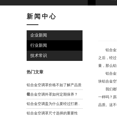
新闻中心
企业新闻
行业新闻
铝合金空
技术常识
之后，经过
量，那么铝
热门文章
铝合金空
块铝合金空
铝合金空调罩价格不如了解产品质
我们都说
量
铝合金空调外罩如何定期保养？
一样吗？原
铝合金空调盖为什么要经过打磨..
品质。这不
铝合金空调罩尺寸选择的重要性