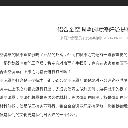
铝合金空调罩的喷漆好还是
来源: 管理员 | 发布时间: 2021-08-18 | 
调罩的喷漆直接影响了产品的外观，然而在喷漆之前还有一道很重要的
一系列划线冲角等工序后，肯定会对表面产生损伤，也会在边边角角留下
合金空调罩在上漆之前都要进行打磨吗？
调罩的打磨是一个技术问题，铝合金空调罩厂家是绝对不容许这些毛刺
调罩在上漆之前都要进行打磨，务必要使表面做到光滑，这样出来的板子
空调罩，空调外机罩是高级装饰材料，高级体现在哪里，就是体现在细
材料好找，但是做工确实不可得。铝合金空调罩厂家确保每一块铝板都经
仅是我们的文化更是我们对客户的一个保证。