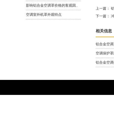
影响铝合金空调罩价格的客观因..
上一篇：
铝
空调室外机罩外观特点
下一篇：
冲
相关信息
铝合金空调
空调保护罩
铝合金空调
销售一部：139-