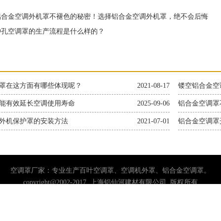
合金空调外机罩不褪色的秘密！选择铝合金空调外机罩，绝不会后悔
孔空调罩的生产流程是什么样的？
罩在这方面有哪些体现呢？
2021-08-17
镂空铝合金空
能有效延长空调使用寿命
2025-09-06
铝合金空调罩
外机保护罩的安装方法
2021-07-01
铝合金空调罩
空调罩厂家：专业生产百叶空调罩、空调机外罩、铝合金空调罩。
copyright@2002-2017 上海铝仙河建材有限公司 版权所有
2729-6893 销售二部：137-2857-3673 电话：0757-85682587 邮箱：224882
地址：佛山市南海区松岗石泉铁坑工区
沪ICP备2023004583号